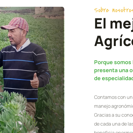
Sobre nosotro
El me
Agríc
Porque somos l
presenta una o
de especialida
Contamos con un e
manejo agronómico
Gracias a su cono
de cada una de la
beneficia enorme